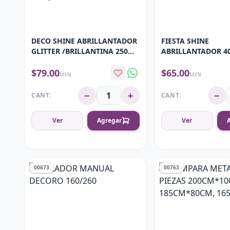
DECO SHINE ABRILLANTADOR
FIESTA SHINE
GLITTER /BRILLANTINA 250
ABRILLANTADOR 4
ML - (CAJA 24PZ)
(SPRAY)
$79.00
$65.00
MXN
MXN
−
+
−
CANT:
CANT:
Ver
Agregar
Ver
00673
00763