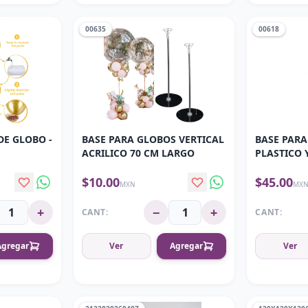
00635
00618
DE GLOBO -
BASE PARA GLOBOS VERTICAL
BASE PARA
ACRILICO 70 CM LARGO
PLASTICO 
AJUSTABLE
$10.00
$45.00
MXN
MX
+
−
+
CANT:
CANT:
Agregar
Ver
Agregar
Ver