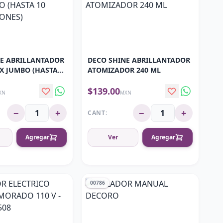
NE ABRILLANTADOR
DECO SHINE ABRILLANTADOR
X JUMBO (HASTA
ATOMIZADOR 240 ML
CIONES)
$139.00
XN
MXN
−
+
−
+
CANT:
Agregar
Ver
Agregar
00786