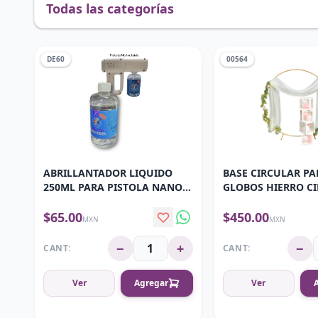
Todas las categorías
DE60
00564
ABRILLANTADOR LIQUIDO
BASE CIRCULAR PA
250ML PARA PISTOLA NANO
GLOBOS HIERRO C
SPRAY DE-60
ECONOMICA BP7
$65.00
$450.00
MXN
MXN
−
+
−
CANT:
CANT:
Ver
Agregar
Ver