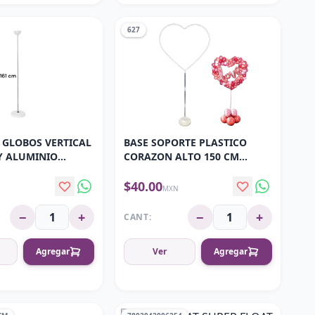
627
 GLOBOS VERTICAL
BASE SOPORTE PLASTICO
Y ALUMINIO
CORAZON ALTO 150 CM
 40.5 A 207 CM
ANCHO 55 CM
$40.00
N
MXN
−
+
−
+
CANT:
Agregar
Ver
Agregar