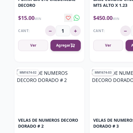
DECORO
MTS ALTO X 1.23
$15.00
$450.00
MXN
MXN
−
+
−
CANT:
CANT:
Ver
Agregar
Ver
MM1674-02
MM1674-03
VELAS DE NUMEROS DECORO
VELAS DE NUMERO
DORADO # 2
DORADO # 3