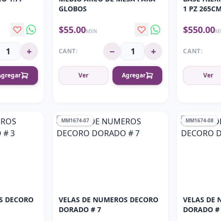
GLOBOS
1 PZ 265CM
$55.00
$550.00
MXN
M
+
−
+
CANT:
CANT:
Agregar
Ver
Agregar
Ver
MM1674-07
MM1674-08
S DECORO
VELAS DE NUMEROS DECORO
VELAS DE
DORADO # 7
DORADO #