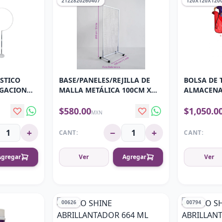
2122820260407
120X120X120
STICO
BASE/PANELES/REJILLA DE
BOLSA DE 
OGACION
MALLA METÁLICA 100CM X
ALMACENA
 ANCHO 68.5 CM
200CM
GLOBOS 1
$580.00
$1,050.0
MXN
+
−
+
CANT:
CANT:
Agregar
Ver
Agregar
Ver
00626
00794