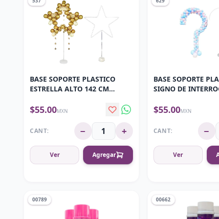
537
629
BASE SOPORTE PLASTICO
BASE SOPORTE PLA
ESTRELLA ALTO 142 CM
SIGNO DE INTERR
ANCHO 75 CM
ALTO 162 CM
$55.00
$55.00
MXN
MXN
−
+
−
CANT:
CANT:
Ver
Agregar
Ver
00789
00662