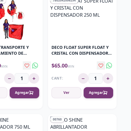
CM
7802042006254
TRANSPORTE Y
DECO FLOAT SUPER FLOAT Y
MIENTO DE
CRISTAL CON DISPENSADOR
20X120X120CM
250 ML
0
$65.00
MXN
MXN
−
+
−
+
CANT:
Agregar
Ver
Agregar
00760