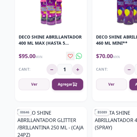
DECO SHINE ABRILLANTADOR
DECO SHINE ABRI
400 ML MAX (HASTA 5
460 ML MINI**
DECORACIONES)
$95.00
$70.00
MXN
MXN
−
+
−
CANT:
CANT:
Ver
Agregar
Ver
00646
BS089