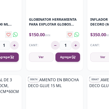
GLOBINATOR HERRAMIENTA
INFLADOR 
00 ML
PARA EXPLOTAR GLOBOS
DECORO (M
DECORO
700W) HT-
$150.00
$350.00
MXN
M
+
−
+
CANT:
CANT:
Agregar
Ver
Agregar
Ver
00674
00647