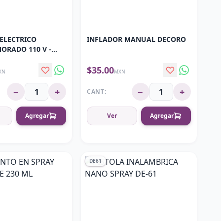
ELECTRICO
INFLADOR MANUAL DECORO
ORADO 110 V -
508
$35.00
XN
MXN
−
+
−
+
CANT:
Agregar
Ver
Agregar
DE61