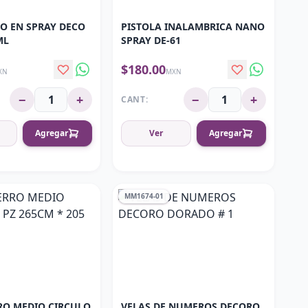
O EN SPRAY DECO
PISTOLA INALAMBRICA NANO
ML
SPRAY DE-61
$180.00
XN
MXN
−
+
−
+
CANT:
Agregar
Ver
Agregar
MM1674-01
RO MEDIO CIRCULO
VELAS DE NUMEROS DECORO