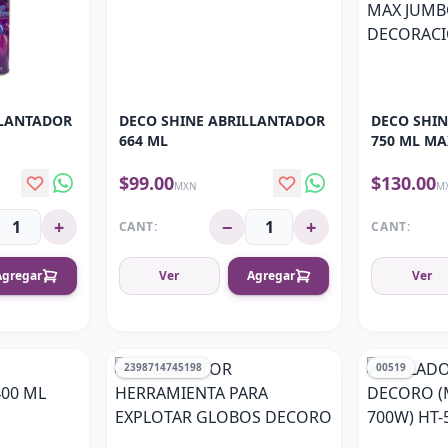
LLANTADOR
DECO SHINE ABRILLANTADOR
DECO SHI
664 ML
750 ML MA
10 DECORA
$99.00
$130.00
MXN
M
+
−
+
CANT:
CANT:
Agregar
Ver
Agregar
Ver
2398714745198
00519