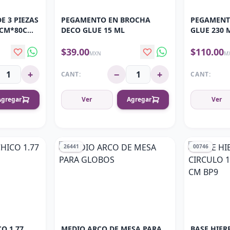
 3 PIEZAS
PEGAMENTO EN BROCHA
PEGAMENT
5CM*80CM,
DECO GLUE 15 ML
GLUE 230 
$39.00
$110.00
MXN
M
+
−
+
CANT:
CANT:
Agregar
Ver
Agregar
Ver
26441
00746
O 1.77
MEDIO ARCO DE MESA PARA
BASE HIER