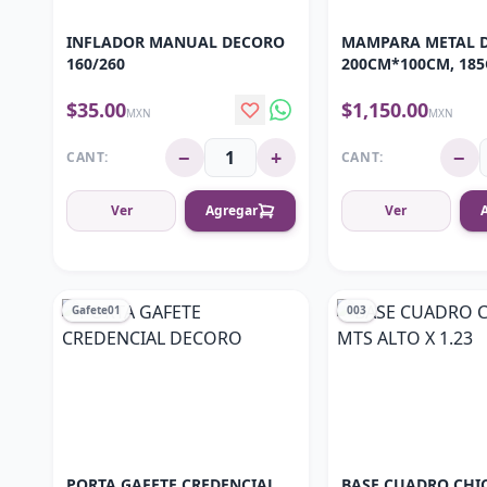
INFLADOR MANUAL DECORO
MAMPARA METAL DE
160/260
200CM*100CM, 18
165CM*60CM
$35.00
$1,150.00
MXN
MXN
−
+
−
CANT:
CANT:
Ver
Agregar
Ver
Gafete01
003
PORTA GAFETE CREDENCIAL
BASE CUADRO CHIC