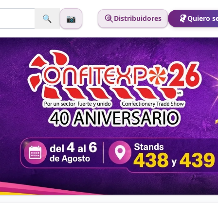
🔍
📷
Distribuidores
Quiero se