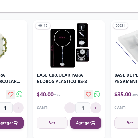
00117
00031
RA
BASE CIRCULAR PARA
BASE DE P
IRCULAR
GLOBOS PLASTICO BS-8
PEGAMENTO
PZA
$40.00
$35.00
MXN
MX
+
−
+
CANT:
CANT:
Agregar
Ver
Agregar
Ver