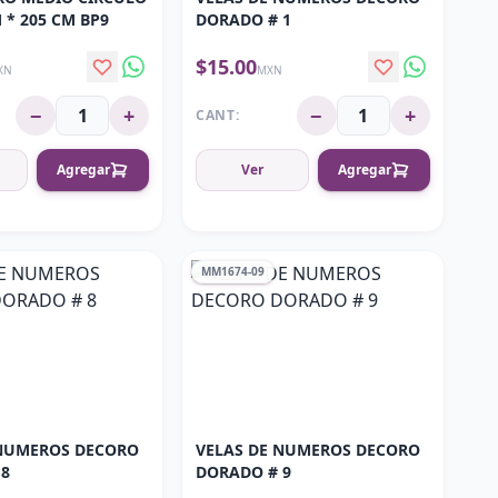
 * 205 CM BP9
DORADO # 1
$15.00
XN
MXN
−
+
−
+
CANT:
Agregar
Ver
Agregar
MM1674-09
 NUMEROS DECORO
VELAS DE NUMEROS DECORO
 8
DORADO # 9