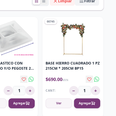
Limpiar
Filtrar
00745
LASTICO CON
BASE HIERRO CUADRADO 1 PZ
 Y/O PEGOSTE 20
215CM * 205CM BP15
$690.00
N
MXN
−
+
−
+
CANT:
Agregar
Ver
Agregar