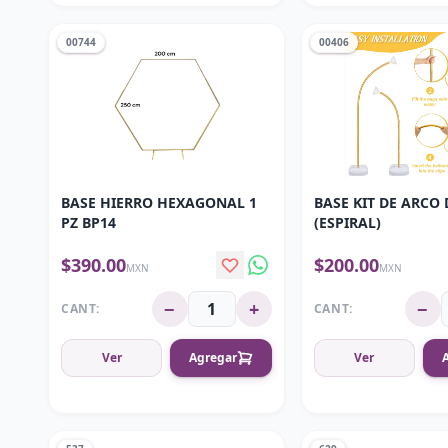
00744
00406
BASE HIERRO HEXAGONAL 1
BASE KIT DE ARCO 
PZ BP14
(ESPIRAL)
$390.00
$200.00
MXN
MXN
−
+
−
CANT:
CANT:
Ver
Agregar
Ver